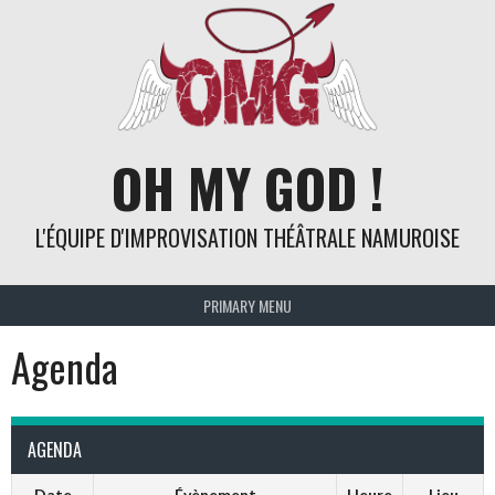
Skip
to
content
OH MY GOD !
L'ÉQUIPE D'IMPROVISATION THÉÂTRALE NAMUROISE
PRIMARY MENU
Agenda
AGENDA
Date
Évènement
Heure
Lieu