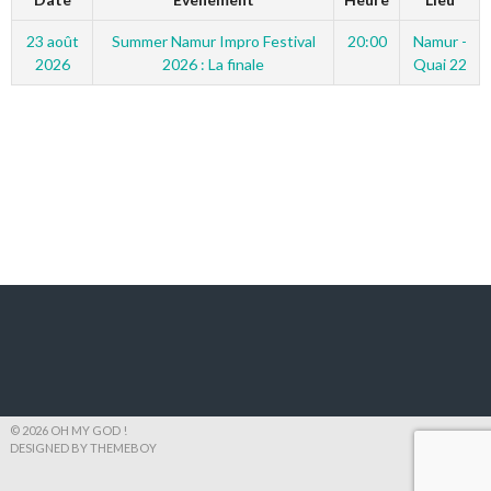
23 août
Summer Namur Impro Festival
20:00
Namur -
2026
2026 : La finale
Quai 22
© 2026 OH MY GOD !
DESIGNED BY THEMEBOY